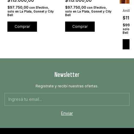
$115.000,00
$115.000,00
$97.750,00
$97.750,00
con
Efectivo,
con
Efectivo,
Anillo
solo en La Plata, Gonnet y City
solo en La Plata, Gonnet y City
Bell
Bell
$117
$99.4
Comprar
Comprar
solo en
Bell
C
Newsletter
Registrate y recibí nuestras ofertas.