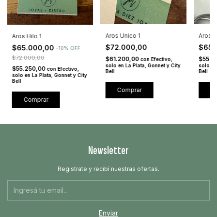
Aros Unico 1
Aros 
Aros Hilo 1
$72.000,00
$65.
$65.000,00
-
10
%
OFF
$72.000,00
$61.200,00
$55.2
con
Efectivo,
solo en La Plata, Gonnet y City
solo en
$55.250,00
con
Efectivo,
Bell
Bell
solo en La Plata, Gonnet y City
Bell
C
Newsletter
Registrate y recibí nuestras ofertas.